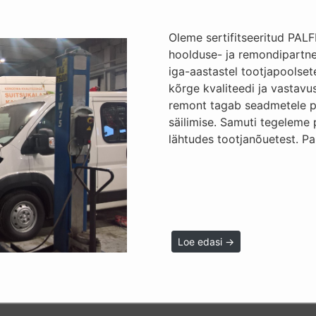
Oleme sertifitseeritud PAL
hoolduse- ja remondipartne
iga-aastastel tootjapoolset
kõrge kvaliteedi ja vastav
remont tagab seadmetele p
säilimise. Samuti tegeleme 
lähtudes tootjanõuetest. Pa
Loe edasi →