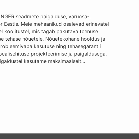
FINGER seadmete paigalduse, varuosa-,
r Eestis. Meie mehaanikud osalevad erinevatel
el koolitustel, mis tagab pakutava teenuse
use tehase nõuetele. Nõuetekohane hooldus ja
robleemivaba kasutuse ning tehasegarantii
pealisehituse projekteerimise ja paigaldusega,
igaldustel kasutame maksimaalselt...