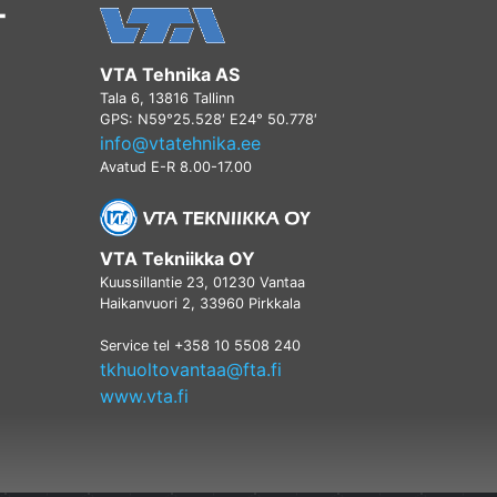
T
VTA Tehnika AS
Tala 6, 13816 Tallinn
GPS: N59°25.528′ E24° 50.778′
info@vtatehnika.ee
Avatud E-R 8.00-17.00
VTA Tekniikka OY
Kuussillantie 23, 01230 Vantaa
Haikanvuori 2, 33960 Pirkkala
Service tel +358 10 5508 240
tkhuoltovantaa@fta.fi
www.vta.fi