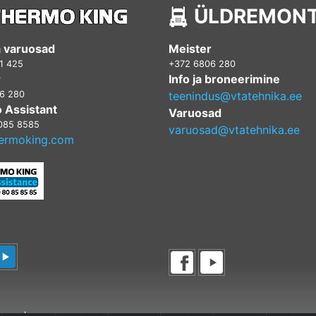
ÜLDREMON
a varuosad
Meister
1 425
+372 6806 280
r
Info ja broneerimine
6 280
teenindus@vtatehnika.ee
 Assistant
Varuosad
085 8585
varuosad@vtatehnika.ee
ermoking.com